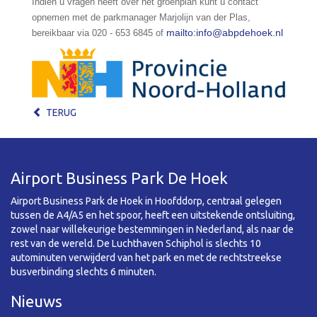
Indien u vragen heeft over het groenplan kunt u contact
opnemen met de parkmanager Marjolijn van der Plas,
mailto:info@abpdehoek.nl
bereikbaar via 020 - 653 6845 of
TERUG
Airport Business Park De Hoek
Airport Business Park de Hoek in Hoofddorp, centraal gelegen
tussen de A4/A5 en het spoor, heeft een uitstekende ontsluiting,
zowel naar willekeurige bestemmingen in Nederland, als naar de
rest van de wereld. De Luchthaven Schiphol is slechts 10
autominuten verwijderd van het park en met de rechtstreekse
busverbinding slechts 6 minuten.
Nieuws