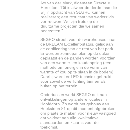
Ivo van der Mark, Algemeen Directeur
Hercuton: “Dit is alweer de derde fase die
wij in opdracht van SEGRO kunnen
realiseren; een resultaat van wederzijds
vertrouwen. We zijn trots op de
duurzame projecten die we samen
neerzetten.”
SEGRO streeft voor de warehouses naar
de BREEAM Excellent-status, gelijk aan
de certificering van de rest van het park.
Er worden zonnepanelen op de daken
geplaatst en de panden worden voorzien
van een warmte- en koudeopslag (een
methode om energie in de vorm van
warmte of kou op te slaan in de bodem).
Daarbij wordt er LED-techniek gebruikt
voor zowel de verlichting binnen als
buiten op het terrein.
Ondertussen werkt SEGRO ook aan
ontwikkelingen op andere locaties in
Hoofddorp. Zo wordt het gebouw aan
Hoeksteen 81 op dit moment afgebroken
om plaats te maken voor nieuw vastgoed
dat voldoet aan alle kwalitatieve
standaarden en klaar is voor de
toekomst.