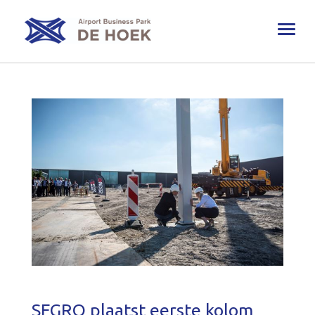
Toggl
naviga
SEGRO plaatst eerste kolom