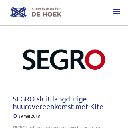
Toggl
naviga
SEGRO sluit langdurige
huurovereenkomst met Kite
29 mei 2018
SEGRO heeft een huurovereenkomst voor de lange