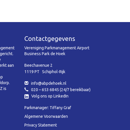
Contactgegevens
nagement
Vereniging Parkmanagement Airport
gericht.
Business Park de Hoek
e
rkt aan
Beechavenue 2
1119 PT Schiphol-Rijk
op
ddorp.
info@abpdehoek.nl
Z is
020 – 653 6845 (24/7 bereikbaar)
Volg ons op LinkedIn
Parkmanager: Tiffany Graf
Algemene Voorwaarden
Privacy Statement