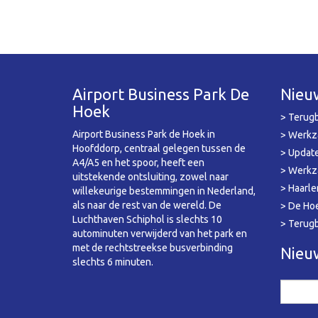
Airport Business Park De
Nieu
Hoek
> Terugb
Airport Business Park de Hoek in
> Werkz
Hoofddorp, centraal gelegen tussen de
> Update
A4/A5 en het spoor, heeft een
> Werkz
uitstekende ontsluiting, zowel naar
> Haarle
willekeurige bestemmingen in Nederland,
als naar de rest van de wereld. De
> De Hoe
Luchthaven Schiphol is slechts 10
> Terug
autominuten verwijderd van het park en
met de rechtstreekse busverbinding
Nieuw
slechts 6 minuten.