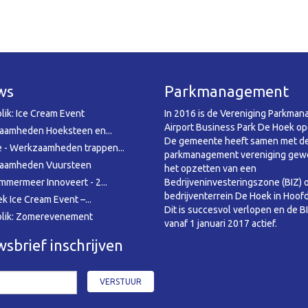
ws
Parkmanagement
lik: Ice Cream Event
In 2016 is de Vereniging Parkma
Airport Business Park De Hoek op
aamheden Hoeksteen en...
De gemeente heeft samen met d
 - Werkzaamheden trappen...
parkmanagement vereniging gewe
aamheden Vuursteen
het opzetten van een
mmermeer Innoveert - 2...
Bedrijveninvesteringszone (BIZ) 
bedrijventerrein De Hoek in Hoof
k Ice Cream Event –...
Dit is succesvol verlopen en de BI
blik: Zomerevenement
vanaf 1 januari 2017 actief.
sbrief inschrijven